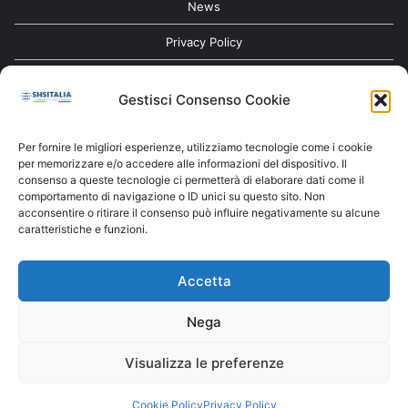
News
Privacy Policy
Contatti
Gestisci Consenso Cookie
Cookie Policy (UE)
Per fornire le migliori esperienze, utilizziamo tecnologie come i cookie
per memorizzare e/o accedere alle informazioni del dispositivo. Il
consenso a queste tecnologie ci permetterà di elaborare dati come il
comportamento di navigazione o ID unici su questo sito. Non
Iscriviti alla nostra newsletter
acconsentire o ritirare il consenso può influire negativamente su alcune
caratteristiche e funzioni.
Accetta
Nega
iscriviti
Visualizza le preferenze
Richiedi Assistenza
Cookie Policy
Privacy Policy