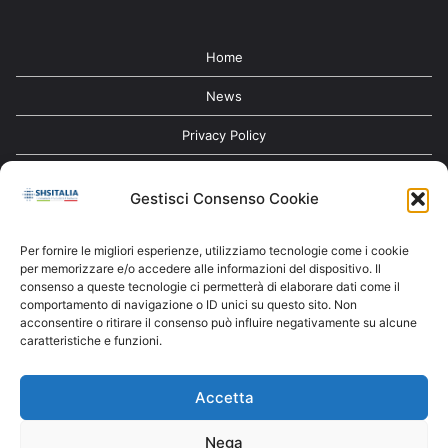
Home
News
Privacy Policy
Contatti
Gestisci Consenso Cookie
Cookie Policy (UE)
Per fornire le migliori esperienze, utilizziamo tecnologie come i cookie
per memorizzare e/o accedere alle informazioni del dispositivo. Il
consenso a queste tecnologie ci permetterà di elaborare dati come il
comportamento di navigazione o ID unici su questo sito. Non
Iscriviti alla nostra newsletter
acconsentire o ritirare il consenso può influire negativamente su alcune
caratteristiche e funzioni.
Accetta
Nega
iscriviti